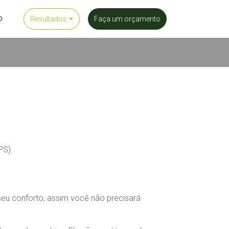
o
Resultados
Faça um orçamento
PS).
 seu conforto, assim você não precisará