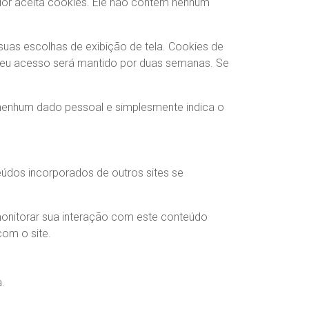
dor aceita cookies. Ele não contém nenhum
uas escolhas de exibição de tela. Cookies de
 seu acesso será mantido por duas semanas. Se
i nenhum dado pessoal e simplesmente indica o
eúdos incorporados de outros sites se
 monitorar sua interação com este conteúdo
om o site.
.