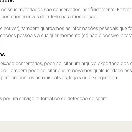
dados
 os seus metadados são conservados indefinidamente. Fazemos
posterior ao invés de retê-lo para moderação.
(se houver), também guardamos as informações pessoais que fo
ormações pessoais a qualquer momento (só não é possível altera
.
os
r deixado comentários, pode solicitar um arquivo exportado d
ecido. Também pode solicitar que removamos qualquer dado pes
ara propósitos administrativos, legais ou de segurança.
s por um serviço automático de detecção de spam.