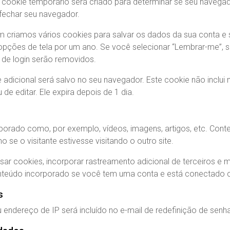
 cookie temporário será criado para determinar se seu navega
fechar seu navegador.
 criamos vários cookies para salvar os dados da sua conta e s
e opções de tela por um ano. Se você selecionar “Lembrar-me”,
 de login serão removidos.
e adicional será salvo no seu navegador. Este cookie não inclu
de editar. Ele expira depois de 1 dia.
rporado como, por exemplo, vídeos, imagens, artigos, etc. Cont
o visitante estivesse visitando o outro site.
sar cookies, incorporar rastreamento adicional de terceiros e
onteúdo incorporado se você tem uma conta e está conectado c
s
u endereço de IP será incluído no e-mail de redefinição de senha