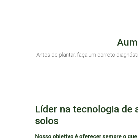
Aume
Antes de plantar, faça um correto diagnós
Saiba mais
Saiba mais
Saiba ma
Ambiental
Análise de
Análise d
Carbono
Folhas
Líder na tecnologia de 
solos
Nosso objetivo é oferecer sempre o qu