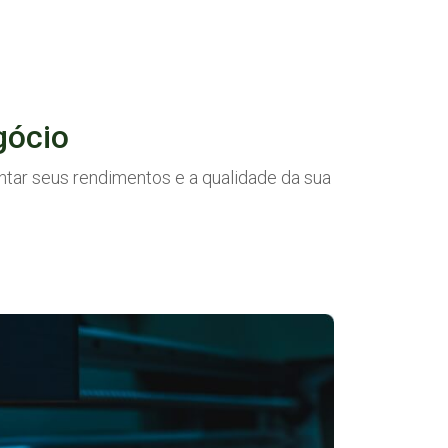
gócio
ntar seus rendimentos e a qualidade da sua
Saiba mais
Saiba mais
Saiba mais
robiologia
Nutrição
Sementes
Animal