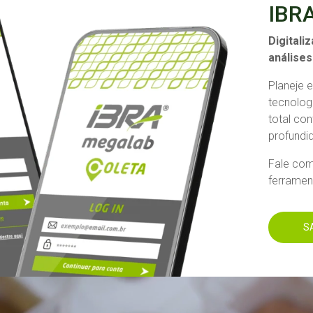
IBRA
Digitali
análises
Planeje 
tecnolog
total co
profundid
Fale com
ferramen
S