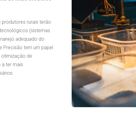
 produtores rurais terão
tecnológicos (sistemas
e manejo adequado do
 de Precisão tem um papel
a otimização de
 a ter mais
sários.