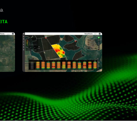
a.
ITA