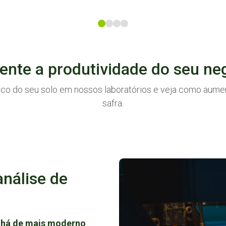
nte a produtividade do seu ne
tico do seu solo em nossos laboratórios e veja como aume
safra.
is
Saiba mais
Saiba mais
e
Análise de
Fertilizantes
Mic
Solos
e Corretivos
análise de
e há de mais moderno