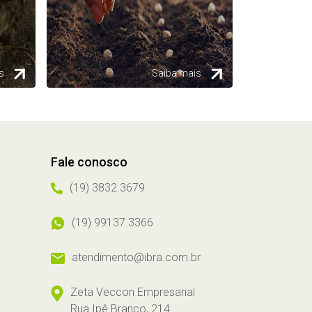
s
Saiba mais
Fale conosco
(19) 3832.3679
(19) 99137.3366
atendimento@ibra.com.br
Zeta Veccon Empresarial
Rua Ipê Branco, 214