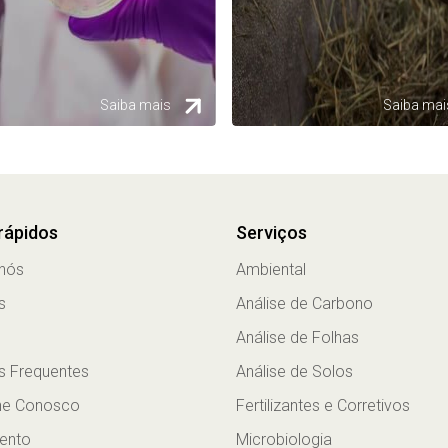
Saiba mais
Saiba mai
 rápidos
Serviços
nós
Ambiental
s
Análise de Carbono
Análise de Folhas
s Frequentes
Análise de Solos
he Conosco
Fertilizantes e Corretivos
ento
Microbiologia